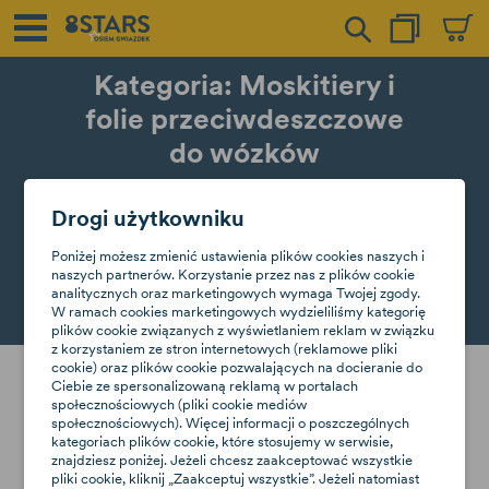
Kategoria: Moskitiery i
folie przeciwdeszczowe
do wózków
Drogi użytkowniku
Warunki pogodowe, niezależnie od pory
roku, bywają zmienne, dlatego należy
zadbać o odpowiednio dobraną folię
Poniżej możesz zmienić ustawienia plików cookies naszych i
przeciwdeszczową, dzięki której dziecko w...
naszych partnerów. Korzystanie przez nas z plików cookie
czytaj więcej
analitycznych oraz marketingowych wymaga Twojej zgody.
W ramach cookies marketingowych wydzieliliśmy kategorię
plików cookie związanych z wyświetlaniem reklam w związku
z korzystaniem ze stron internetowych (reklamowe pliki
cookie) oraz plików cookie pozwalających na docieranie do
Przepraszamy za niedogodności.
Ciebie ze spersonalizowaną reklamą w portalach
społecznościowych (pliki cookie mediów
społecznościowych). Więcej informacji o poszczególnych
Wyszukaj ponownie tego, czego szukasz
kategoriach plików cookie, które stosujemy w serwisie,
znajdziesz poniżej. Jeżeli chcesz zaakceptować wszystkie
pliki cookie, kliknij „Zaakceptuj wszystkie”. Jeżeli natomiast