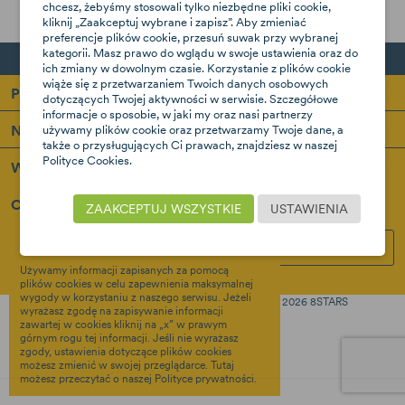
chcesz, żebyśmy stosowali tylko niezbędne pliki cookie,
kliknij „Zaakceptuj wybrane i zapisz”. Aby zmieniać
preferencje plików cookie, przesuń suwak przy wybranej
kategorii. Masz prawo do wglądu w swoje ustawienia oraz do
ich zmiany w dowolnym czasie. Korzystanie z plików cookie
wiąże się z przetwarzaniem Twoich danych osobowych
Produkty
dotyczących Twojej aktywności w serwisie. Szczegółowe
informacje o sposobie, w jaki my oraz nasi partnerzy
Nasza firma
używamy plików cookie oraz przetwarzamy Twoje dane, a
także o przysługujących Ci prawach, znajdziesz w naszej
Polityce Cookies.
Wsparcie
Obserwuj nas i bądź na bieżąco:
ZAAKCEPTUJ WSZYSTKIE
USTAWIENIA
×
Ta strona wykorzystuje pliki cookie
INSTAGRAM
FACEBOOK
Używamy informacji zapisanych za pomocą
plików cookies w celu zapewnienia maksymalnej
wygody w korzystaniu z naszego serwisu. Jeżeli
Created
Copyright © 2026 8STARS
Terms & Policy
wyrażasz zgodę na zapisywanie informacji
by OTREE
zawartej w cookies kliknij na „x” w prawym
Prywatność
górnym rogu tej informacji. Jeśli nie wyrażasz
zgody, ustawienia dotyczące plików cookies
możesz zmienić w swojej przeglądarce.
Tutaj
możesz przeczytać o naszej Polityce prywatności.