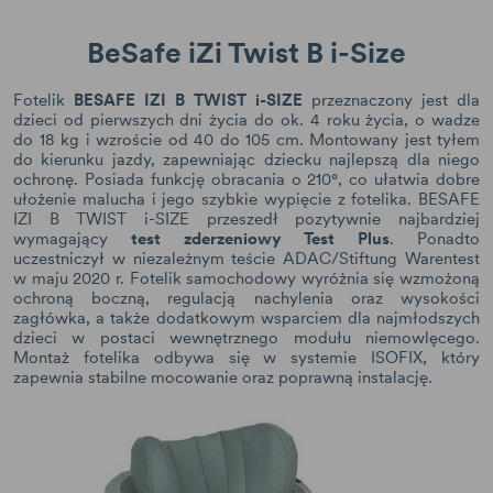
BeSafe iZi Twist B i-Size
Fotelik
BESAFE IZI B TWIST i-SIZE
przeznaczony jest dla
dzieci od pierwszych dni życia do ok. 4 roku życia, o wadze
do 18 kg i wzroście od 40 do 105 cm. Montowany jest tyłem
do kierunku jazdy, zapewniając dziecku najlepszą dla niego
ochronę. Posiada funkcję obracania o 210°, co ułatwia dobre
ułożenie malucha i jego szybkie wypięcie z fotelika. BESAFE
IZI B TWIST i-SIZE przeszedł pozytywnie najbardziej
wymagający
test zderzeniowy Test Plus
. Ponadto
uczestniczył w niezależnym teście ADAC/Stiftung Warentest
w maju 2020 r. Fotelik samochodowy wyróżnia się wzmożoną
ochroną boczną, regulacją nachylenia oraz wysokości
zagłówka, a także dodatkowym wsparciem dla najmłodszych
dzieci w postaci wewnętrznego modułu niemowlęcego.
Montaż fotelika odbywa się w systemie ISOFIX, który
zapewnia stabilne mocowanie oraz poprawną instalację.