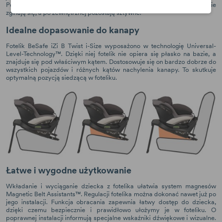
Podczas ewentualnego zderzenia bocznego strefy po wewnętrznej stronie
zginają się, a po zewnętrznej pozostają sztywne.
Idealne dopasowanie do kanapy
Fotelik BeSafe iZi B Twist i-Size wyposażono w technologię Universal-
Level-Technology™. Dzięki niej fotelik nie opiera się płasko na bazie, a
znajduje się pod właściwym kątem. Dostosowuje się on bardzo dobrze do
wszystkich pojazdów i różnych kątów nachylenia kanapy. To skutkuje
optymalną pozycją siedzącą w foteliku.
Łatwe i wygodne użytkowanie
Wkładanie i wyciąganie dziecka z fotelika ułatwia system magnesów
Magnetic Belt Assistants™. Regulacji fotelika można dokonać nawet już po
jego instalacji. Funkcja obracania zapewnia łatwy dostęp do dziecka,
dzięki czemu bezpiecznie i prawidłowo ułożymy je w foteliku. O
poprawnej instalacji informują specjalne wskaźniki dźwiękowe i wizualne.