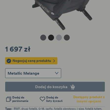
Metallic Melange
Black Cab
Peak Mesh
Antracyt Mesh
1 697 zł
Negocjuj cenę produktu
Metallic Melange
Dodaj do koszyka
Dostępny produkt z
Dodaj do
Dodaj do
porównania
listy życzeń
innymi opcjami
Tags:
RWF
drugi fotelik
0-18
isofix
fotelik obrotowy
i-size
fotelik tyłem