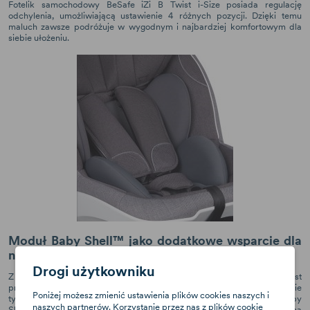
Fotelik samochodowy BeSafe iZi B Twist i-Size posiada regulację
odchylenia, umożliwiającą ustawienie 4 różnych pozycji. Dzięki temu
maluch zawsze podróżuje w wygodnym i najbardziej komfortowym dla
siebie ułożeniu.
Moduł Baby Shell™ jako dodatkowe wsparcie dla
niemowlaka
Drogi użytkowniku
Z fotelikaBeSafe iZi B Twist i-Size mogą korzystać już niemowlęta. Jest
przystosowany dla dzieci od pierwszych dni życia. Jest to możliwe nie
Poniżej możesz zmienić ustawienia plików cookies naszych i
tylko dzięki odpowiedniej konstrukcji, ale też wkładce Moduł Baby
naszych partnerów. Korzystanie przez nas z plików cookie
Shell™. Nadaje ona odpowiedni kształt fotelikowi, który pozwala na