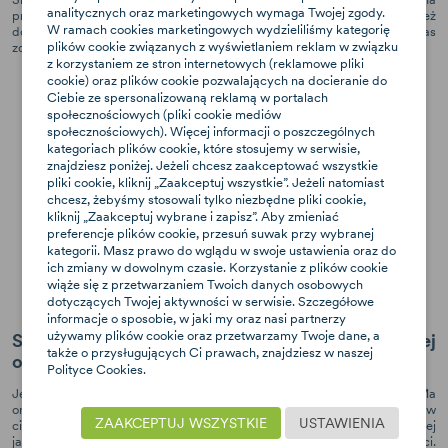
analitycznych oraz marketingowych wymaga Twojej zgody.
przyjęcie przez niemowlęta najlepszej dla nich pozycji. Jest to też
W ramach cookies marketingowych wydzieliliśmy kategorię
dodatkowa warstwa ochronna, która zabezpiecza dziecko podczas
plików cookie związanych z wyświetlaniem reklam w związku
zderzenia bocznego.
z korzystaniem ze stron internetowych (reklamowe pliki
cookie) oraz plików cookie pozwalających na docieranie do
Ciebie ze spersonalizowaną reklamą w portalach
społecznościowych (pliki cookie mediów
społecznościowych). Więcej informacji o poszczególnych
kategoriach plików cookie, które stosujemy w serwisie,
znajdziesz poniżej. Jeżeli chcesz zaakceptować wszystkie
pliki cookie, kliknij „Zaakceptuj wszystkie”. Jeżeli natomiast
chcesz, żebyśmy stosowali tylko niezbędne pliki cookie,
kliknij „Zaakceptuj wybrane i zapisz”. Aby zmieniać
preferencje plików cookie, przesuń suwak przy wybranej
kategorii. Masz prawo do wglądu w swoje ustawienia oraz do
ich zmiany w dowolnym czasie. Korzystanie z plików cookie
wiąże się z przetwarzaniem Twoich danych osobowych
dotyczących Twojej aktywności w serwisie. Szczegółowe
informacje o sposobie, w jaki my oraz nasi partnerzy
używamy plików cookie oraz przetwarzamy Twoje dane, a
System Dynamic Force Absorber™ dla wzmożonej
także o przysługujących Ci prawach, znajdziesz w naszej
ochrony bocznej
Polityce Cookies.
Jest to system znajdujący się w zagłówku fotelika samochodowego. Ma
on zapewniać optymalną ochronę najbardziej newralgicznych obszarów
ZAAKCEPTUJ WSZYSTKIE
USTAWIENIA
ciała dziecka, a więc głowy i szyi. Zagłówek wykonany jest z wysokiej
jakości materiałów oraz wyróżnia się strefami o różnej elastyczności.