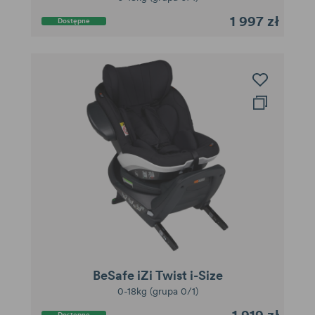
1 997 zł
Dostępne
BeSafe iZi Twist i-Size
0-18kg (grupa 0/1)
1 919 zł
Dostępne