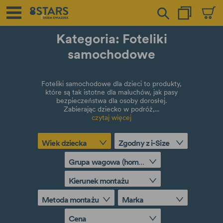
Kategoria: Foteliki
samochodowe
Foteliki samochodowe dla dzieci to produkty,
które są tak istotne dla maluchów, jak pasy
bezpieczeństwa dla osoby dorosłej.
Zabierając dziecko w podróż,...
czytaj więcej
Wiek dziecka
Zgodny z i-Size
Grupa wagowa (homologacja ECE R44/04)
Kierunek montażu
Metoda montażu
Marka
Cena