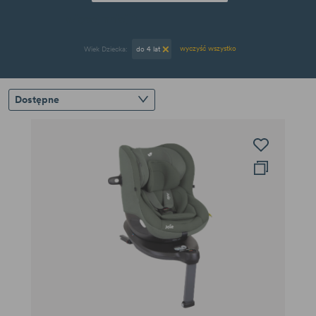
więcej
mniej
wyczyść wszystko
Wiek Dziecka:
do 4 lat
Dostępne