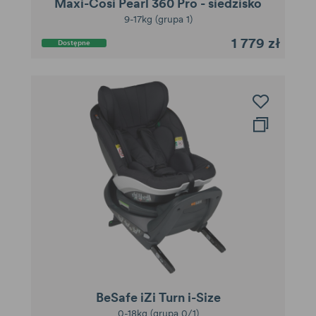
Maxi-Cosi Pearl 360 Pro - siedzisko
9-17kg (grupa 1)
1 779 zł
Dostępne
BeSafe iZi Turn i-Size
0-18kg (grupa 0/1)