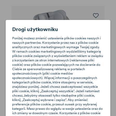
Drogi użytkowniku
Poniżej możesz zmienić ustawienia plików cookies naszych i
naszych partnerów. Korzystanie przez nas z plików cookie
analitycznych oraz marketingowych wymaga Twojej zgody.
W ramach cookies marketingowych wydzieliliśmy kategorię
plików cookie związanych z wyświetlaniem reklam w związku
z korzystaniem ze stron internetowych (reklamowe pliki
cookie) oraz plików cookie pozwalających na docieranie do
Ciebie ze spersonalizowaną reklamą w portalach
społecznościowych (pliki cookie mediów
społecznościowych). Więcej informacji o poszczególnych
kategoriach plików cookie, które stosujemy w serwisie,
znajdziesz poniżej. Jeżeli chcesz zaakceptować wszystkie
BeSafe iZi Turn B i-Size
pliki cookie, kliknij „Zaakceptuj wszystkie”. Jeżeli natomiast
0-18kg (grupa 0/1)
chcesz, żebyśmy stosowali tylko niezbędne pliki cookie,
kliknij „Zaakceptuj wybrane i zapisz”. Aby zmieniać
1 990 zł
Dostępne
preferencje plików cookie, przesuń suwak przy wybranej
kategorii. Masz prawo do wglądu w swoje ustawienia oraz do
ich zmiany w dowolnym czasie. Korzystanie z plików cookie