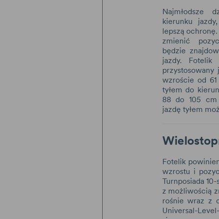
Najmłodsze d
kierunku jazdy
lepszą ochronę
zmienić pozy
będzie znajdow
jazdy. Fotelik
przystosowany j
wzroście od 61
tyłem do kierun
88 do 105 cm 
jazdę tyłem możl
Wielostop
Fotelik powinie
wzrostu i pozyc
Turnposiada 10-
z możliwością z
rośnie wraz z d
Universal-Level