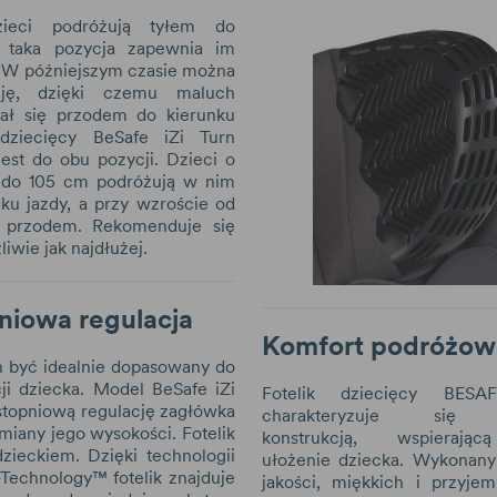
zieci podróżują tyłem do
, taka pozycja zapewnia im
. W późniejszym czasie można
cję, dzięki czemu maluch
ał się przodem do kierunku
 dziecięcy BeSafe iZi Turn
est do obu pozycji. Dzieci o
 do 105 cm podróżują w nim
ku jazdy, a przy wzroście od
przodem. Rekomenduje się
iwie jak najdłużej.
niowa regulacja
Komfort podróżow
n być idealnie dopasowany do
ji dziecka. Model BeSafe iZi
Fotelik dziecięcy BES
stopniową regulację zagłówka
charakteryzuje się w
miany jego wysokości. Fotelik
konstrukcją, wspierają
zieckiem. Dzięki technologii
ułożenie dziecka. Wykonany 
-Technology™ fotelik znajduje
jakości, miękkich i przyj