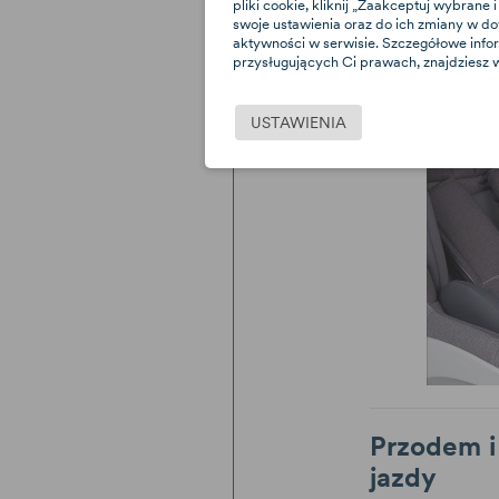
pliki cookie, kliknij „Zaakceptuj wybran
ją wyjąć, kiedy 
swoje ustawienia oraz do ich zmiany w d
Zdarza się je
aktywności w serwisie. Szczegółowe info
wcześniej lu
przysługujących Ci prawach, znajdziesz w
indywidualnych
USTAWIENIA
Przodem i
jazdy