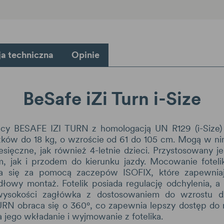
ja techniczna
Opinie
BeSafe iZi Turn i-Size
ięcy BESAFE IZI TURN z homologacją UN R129 (i-Size
szków do 18 kg, o wzroście od 61 do 105 cm. Mogą w 
sięczne, jak również 4-letnie dzieci. Przystosowany j
, jak i przodem do kierunku jazdy. Mocowanie fotel
się za pomocą zaczepów ISOFIX, które zapewniają
łowy montaż. Fotelik posiada regulację odchylenia, a
wysokości zagłówka z dostosowaniem do wzrostu d
RN obraca się o 360°, co zapewnia lepszy dostęp do 
 jego wkładanie i wyjmowanie z fotelika.