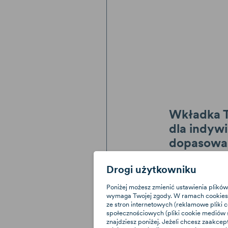
Wkładka T
dla indyw
dopasowa
Fotelik posiada
Drogi użytkowniku
materiałów, kt
konstrukcją, za
Poniżej możesz zmienić ustawienia plików
maluszka oraz 
wymaga Twojej zgody. W ramach cookies 
Wkładka wyko
ze stron internetowych (reklamowe pliki 
społecznościowych (pliki cookie mediów s
można je stoso
znajdziesz poniżej. Jeżeli chcesz zaakcep
zależności od w