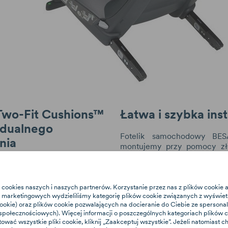
wo-Fit Cushions™
Łatwa i szybka inst
idualnego
Fotelik samochodowy BE
nia
montujemy przy pomocy zł
poprawnej instalacji info
 wkładkę wykonaną z miękkich
dźwiękowe i wizualne, dzięk
óra wyróżnia się specjalną
zawsze poprawnie zai
pewniającą stabilne ułożenie
samochodzie. Wkładanie
 cookies naszych i naszych partnerów. Korzystanie przez nas z plików cookie
wysoki komfort podróżowania.
marketingowych wydzieliliśmy kategorię plików cookie związanych z wyświet
dziecka jest łatwiejsze d
nana jest z 2 elementów,
cookie) oraz plików cookie pozwalających na docieranie do Ciebie ze sperson
magnesów Magnetic Belt As
połecznościowych). Więcej informacji o poszczególnych kategoriach plików co
wać razem lub pojedynczo w
funkcji obrotu o 360°.
tować wszystkie pliki cookie, kliknij „Zaakceptuj wszystkie”. Jeżeli natomiast
ielkości dziecka. Powinno się