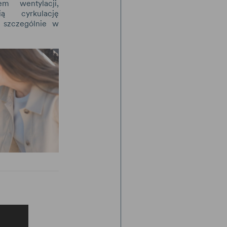
em wentylacji,
ią cyrkulację
ę szczególnie w