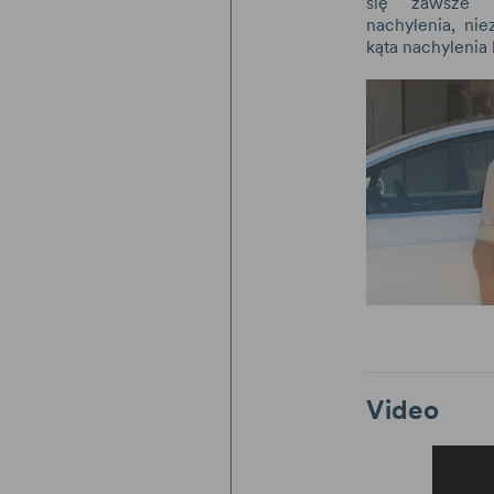
się zawsze 
nachylenia, ni
kąta nachylenia 
Video