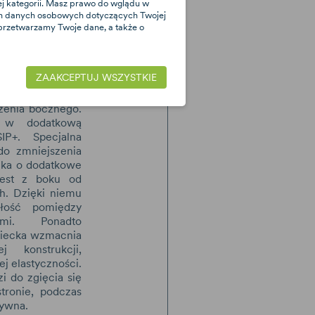
nej kategorii. Masz prawo do wglądu w
ich danych osobowych dotyczących Twojej
cie dla
 przetwarzamy Twoje dane, a także o
iecka
ZAAKCEPTUJ WSZYSTKIE
e się wbudowana
 chroni dziecko
zenia bocznego.
 w dodatkową
IP+. Specjalna
do zmniejszenia
ecka o dodatkowe
est z boku od
h. Dzięki niemu
głość pomiędzy
mi. Ponadto
ziecka wzmacnia
 konstrukcji,
ej elastyczności.
i do zgięcia się
tronie, podczas
tywna.