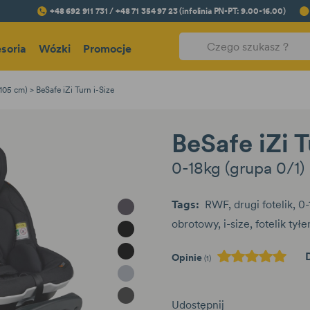
+48 692 911 731 / +48 71 354 97 23 (infolinia PN-PT: 9.00-16.00)
soria
Wózki
Promocje
 105 cm)
BeSafe iZi Turn i-Size
BeSafe iZi T
0-18kg (grupa 0/1)
Tags:
RWF
drugi fotelik
0-
Metallic Melange
obrotowy
i-size
fotelik tył
Black Cab
Car Harmony
Opinie
(1)
Peak Mesh
Antracyt Mesh
Udostępnij