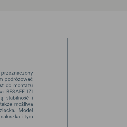
) przeznaczony
nim podróżować
est do montażu
ika BESAFE IZI
 stabilność i
 także możliwa
ziecka. Model
maluszka i tym