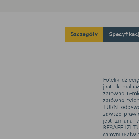
Szczegóły
Specyfikac
Fotelik dziec
jest dla malu
zarówno 6-mie
zarówno tyłem
TURN odbywa 
zawsze prawid
jest zmiana 
BESAFE IZI TU
samym ułatwia