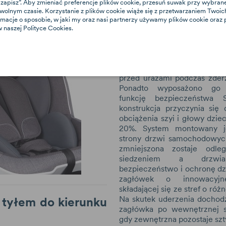
e i zapisz”. Aby zmieniać preferencje plików cookie, przesuń suwak przy wybra
maluch jest w wieku ok. 2 lat.
owolnym czasie. Korzystanie z plików cookie wiąże się z przetwarzaniem Two
dnak, że jest ona usuwana
Innowacyjne wspar
rmacje o sposobie, w jaki my oraz nasi partnerzy używamy plików cookie oraz
b później, co zależy od
 naszej Polityce Cookies.
bezpieczeństwa dz
 uwarunkowań dziecka.
W obudowie fotelika znajduj
ochrona boczna SIP, która
przed urazami podczas zder
Ponadto wyposażono go
funkcję bezpieczeństwa S
konstrukcja przyczynia się 
obciążenia szyi i głowy dzi
20%. System montowany j
strony drzwi samochodowyc
zmniejszona zostaje odle
siedzeniem a drzwia
bezpieczeństwo i ochronę d
zagłówek o innowacyjnej
składającej się ze stref o różn
Na skutek uderzenia dochodz
 tyłem do kierunku
zagłówka po wewnętrznej s
gdy zewnętrzna pozostaje sz