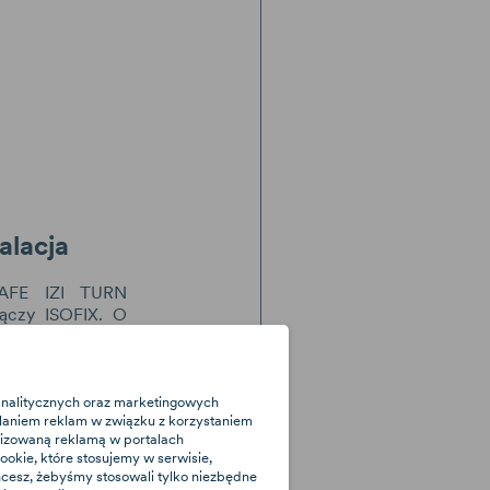
alacja
SAFE IZI TURN
ączy ISOFIX. O
rmują wskaźniki
i czemu jest on
nstalowany w
 i wyjmowanie
 analitycznych oraz marketingowych
laniem reklam w związku z korzystaniem
zięki systemowi
alizowaną reklamą w portalach
sistants™ oraz
okie, które stosujemy w serwisie,
 chcesz, żebyśmy stosowali tylko niezbędne