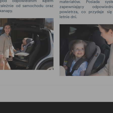
pod odpowiednim kątem
materiałów. Posiada syst
ezależnie od samochodu oraz
zapewniający odpowiedn
kanapy.
powietrza, co przydaje si
letnie dni.