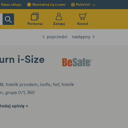
Nasze sklepy
Skontaktuj się z nami
Polski/zł
Porównaj
Zaloguj
Koszyk
poprzedni
następny
urn i-Size
18
fotelik przodem
isofix
fwf
fotelik
em
grupa 0/1
360
Dodaj opinię +