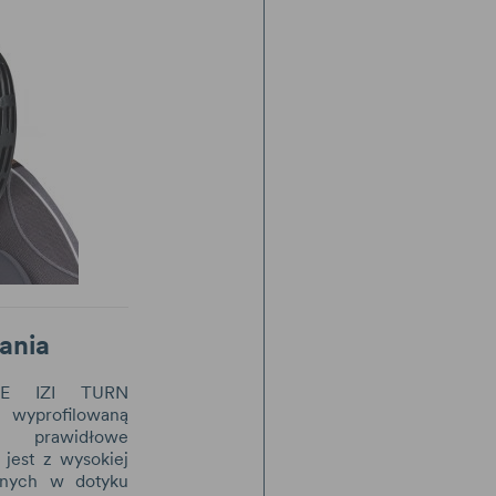
ania
AFE IZI TURN
yprofilowaną
cą prawidłowe
jest z wysokiej
emnych w dotyku