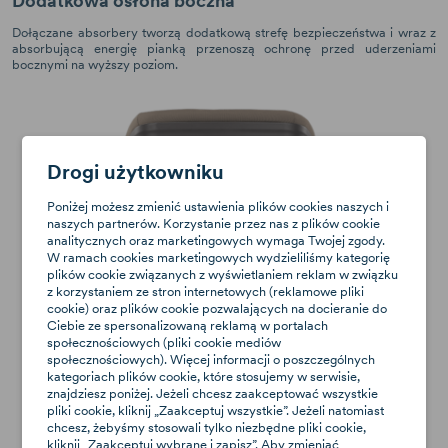
Dodatkowa osłona boczna
Dołączane absorbery tworzą dodatkową strefę bezpieczeństwa i wraz z
absorbującą energię pianką przenoszą ochronę przed uderzeniami
bocznymi na wyższy poziom.
Drogi użytkowniku
Poniżej możesz zmienić ustawienia plików cookies naszych i
naszych partnerów. Korzystanie przez nas z plików cookie
analitycznych oraz marketingowych wymaga Twojej zgody.
W ramach cookies marketingowych wydzieliliśmy kategorię
plików cookie związanych z wyświetlaniem reklam w związku
z korzystaniem ze stron internetowych (reklamowe pliki
cookie) oraz plików cookie pozwalających na docieranie do
Ciebie ze spersonalizowaną reklamą w portalach
społecznościowych (pliki cookie mediów
społecznościowych). Więcej informacji o poszczególnych
kategoriach plików cookie, które stosujemy w serwisie,
znajdziesz poniżej. Jeżeli chcesz zaakceptować wszystkie
pliki cookie, kliknij „Zaakceptuj wszystkie”. Jeżeli natomiast
chcesz, żebyśmy stosowali tylko niezbędne pliki cookie,
kliknij „Zaakceptuj wybrane i zapisz”. Aby zmieniać