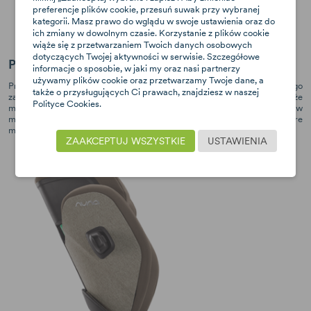
preferencje plików cookie, przesuń suwak przy wybranej
kategorii. Masz prawo do wglądu w swoje ustawienia oraz do
ich zmiany w dowolnym czasie. Korzystanie z plików cookie
wiąże się z przetwarzaniem Twoich danych osobowych
dotyczących Twojej aktywności w serwisie. Szczegółowe
Pewność prawidłowego montażu i dopasowania
informacje o sposobie, w jaki my oraz nasi partnerzy
używamy plików cookie oraz przetwarzamy Twoje dane, a
Prowadnice prawidłowego przebiegu pasa piersiowego i biodrowego
także o przysługujących Ci prawach, znajdziesz w naszej
zapewniają właściwą pozycję i dopasowanie blisko ciała dziecka, a także
Polityce Cookies.
minimalizują błędy użytkownika. Zielone wskaźniki minimalizują błędy w
montażu. Specjalnie zaprojektowana regulacja odchylenia oparcia, które
można w pełni dostosować do dziecka i kanapy w aucie.
ZAAKCEPTUJ WSZYSTKIE
USTAWIENIA