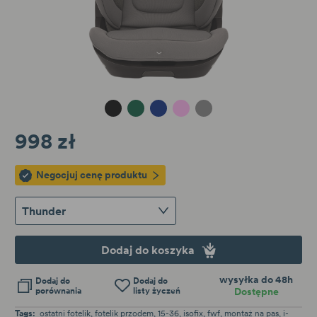
Caviar
Forest
Ocean
Coral
Thunder
998 zł
Negocjuj cenę produktu
Thunder
Dodaj do koszyka
wysyłka do 48h
Dodaj do
Dodaj do
porównania
listy życzeń
Dostępne
Tags:
ostatni fotelik
fotelik przodem
15-36
isofix
fwf
montaż na pas
i-