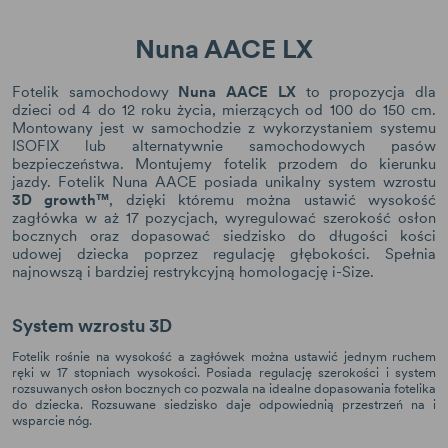
Nuna AACE LX
Fotelik samochodowy
Nuna AACE LX
to propozycja dla
dzieci od 4 do 12 roku życia, mierzących od 100 do 150 cm.
Montowany jest w samochodzie z wykorzystaniem systemu
ISOFIX lub alternatywnie samochodowych pasów
bezpieczeństwa. Montujemy fotelik przodem do kierunku
jazdy. Fotelik Nuna AACE posiada unikalny system wzrostu
3D growth™
, dzięki któremu można ustawić wysokość
zagłówka w aż 17 pozycjach, wyregulować szerokość osłon
bocznych oraz dopasować siedzisko do długości kości
udowej dziecka poprzez regulację głębokości. Spełnia
najnowszą i bardziej restrykcyjną homologację i-Size.
System wzrostu 3D
Fotelik rośnie na wysokość a zagłówek można ustawić jednym ruchem
ręki w 17 stopniach wysokości. Posiada regulację szerokości i system
rozsuwanych osłon bocznych co pozwala na idealne dopasowania fotelika
do dziecka. Rozsuwane siedzisko daje odpowiednią przestrzeń na i
wsparcie nóg.