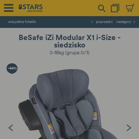
wszystkie foteliki
poprzedni
następny
BeSafe iZi Modular X1 i-Size -
siedzisko
0-18kg (grupa 0/1)
-44%