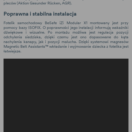
pleców (Aktion Gesunder Rücken, AGR).
Poprawna i stabilna instalacja
Fotelik samochodowy BeSafe iZi Modular X1 montowany jest przy
pomocy bazy ISOFIX. O poprawności jego instalacji informują wskaźniki
dźwiękowe i wizualne. Po montażu możliwa jest regulacja pozycji
odchylenia siedziska, dzięki czemu jest ono dopasowane do kąta
nachylenia kanapy, jak i pozycji malucha. Dzięki systemowi magnesów
Magnetic Belt Assistants™ wkładanie i wyjmowanie dziecka z fotelika jest
łatwiejsze.