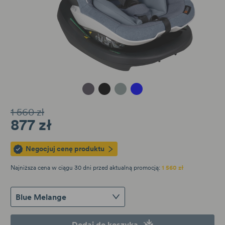
Metallic Melange
Black Cab
Sea Green Melange
Blue Melange
1 560 zł
877 zł
Negocjuj cenę produktu
Najniższa cena w ciągu 30 dni przed aktualną promocją:
1 560 zł
Blue Melange
Dodaj do koszyka