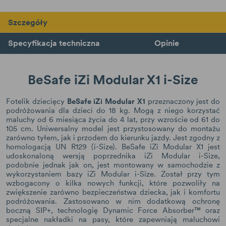
Szczegóły
Specyfikacja techniczna
Opinie
BeSafe iZi Modular X1 i-Size
Fotelik dziecięcy
BeSafe iZi Modular X1
przeznaczony jest do
podróżowania dla dzieci do 18 kg. Mogą z niego korzystać
maluchy od 6 miesiąca życia do 4 lat, przy wzroście od 61 do
105 cm. Uniwersalny model jest przystosowany do montażu
zarówno tyłem, jak i przodem do kierunku jazdy. Jest zgodny z
homologacją UN R129 (i-Size). BeSafe iZi Modular X1 jest
udoskonaloną wersją poprzednika iZi Modular i-Size,
podobnie jednak jak on, jest montowany w samochodzie z
wykorzystaniem bazy iZi Modular i-Size. Został przy tym
wzbogacony o kilka nowych funkcji, które pozwoliły na
zwiększenie zarówno bezpieczeństwa dziecka, jak i komfortu
podróżowania. Zastosowano w nim dodatkową ochronę
boczną SIP+, technologię Dynamic Force Absorber™ oraz
specjalne nakładki na pasy, które zapewniają maluchowi