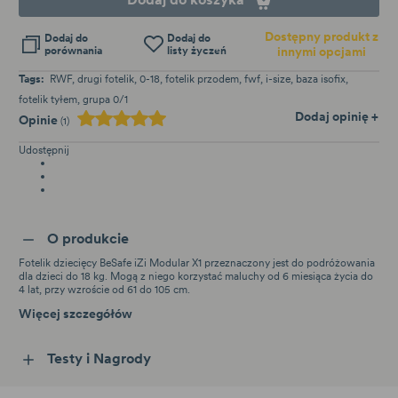
Dostępny produkt z
Dodaj do
Dodaj do
porównania
listy życzeń
innymi opcjami
Tags:
RWF
drugi fotelik
0-18
fotelik przodem
fwf
i-size
baza isofix
fotelik tyłem
grupa 0/1
Dodaj opinię +
Opinie
(1)
Udostępnij
O produkcie
Fotelik dziecięcy BeSafe iZi Modular X1 przeznaczony jest do podróżowania
dla dzieci do 18 kg. Mogą z niego korzystać maluchy od 6 miesiąca życia do
4 lat, przy wzroście od 61 do 105 cm.
Więcej szczegółów
Testy i Nagrody