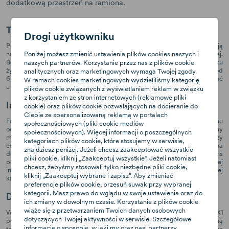
dodatkową przestrzeń na ramiona.
Tyłem do kierunku jazdy do 4 roku życia
Drogi użytkowniku
Podróżowanie tyłem do kierunku jazdy jest dla dzieci pozycją
Poniżej możesz zmienić ustawienia plików cookies naszych i
najbezpieczniejszą. Zaleca się taki montaż fotelika możliwie jak najdłużej.
BeSafe iZi Modular X1 pozwala na podróżowanie tyłem nawet do 4 roku
naszych partnerów. Korzystanie przez nas z plików cookie
życia. W ten sposób mocujemy fotelik w przypadku dzieci o wzroście od
analitycznych oraz marketingowych wymaga Twojej zgody.
61 do 105 cm. Alternatywą jest montaż przodem, który można zastosować
W ramach cookies marketingowych wydzieliliśmy kategorię
u maluchów o wzroście od 88 do 105 cm.
plików cookie związanych z wyświetlaniem reklam w związku
z korzystaniem ze stron internetowych (reklamowe pliki
Innowacyjny system bezpieczeństwa
cookie) oraz plików cookie pozwalających na docieranie do
Ciebie ze spersonalizowaną reklamą w portalach
Fotelik BeSafe iZi Modular X1 oprócz wbudowanego w skorupę systemu
społecznościowych (pliki cookie mediów
ochrony bocznej SIP posiada też dodatkowe wsparcie SIP+. Oba systemy
społecznościowych). Więcej informacji o poszczególnych
mają za zadanie zapewnić maluchowi wzmożoną ochronę przy
kategoriach plików cookie, które stosujemy w serwisie,
ewentualnym zderzeniu bocznym. SIP+ to specjalna nakładka montowana
znajdziesz poniżej. Jeżeli chcesz zaakceptować wszystkie
do bocznej ściany fotelika od strony drzwi. Zmniejsza ona dystans
pliki cookie, kliknij „Zaakceptuj wszystkie”. Jeżeli natomiast
pomiędzy drzwiami a fotelikiem. Łatwo się ją zdejmuje i zakłada. Jej
chcesz, żebyśmy stosowali tylko niezbędne pliki cookie,
instalacja nie jest konieczna, jeżeli fotelik znajduje się na środku tylnej
kliknij „Zaakceptuj wybrane i zapisz”. Aby zmieniać
kanapy.
preferencje plików cookie, przesuń suwak przy wybranej
kategorii. Masz prawo do wglądu w swoje ustawienia oraz do
Dynamic Force Absorber™ w zagłówku
ich zmiany w dowolnym czasie. Korzystanie z plików cookie
wiąże się z przetwarzaniem Twoich danych osobowych
W odróżnieniu od poprzedniego modelu fotelik BeSafe iZi Modular X1
dotyczących Twojej aktywności w serwisie. Szczegółowe
posiada specjalny zagłówek, w którym wykorzystano nowoczesną
informacje o sposobie, w jaki my oraz nasi partnerzy
technologię Dynamic Force Absorber™. Wyróżnia się on specjalną