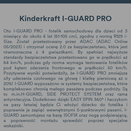
Kinderkraft I-GUARD PRO
Oto I-GUARD PRO - fotelik samochodowy dla dzieci od 3
miesięcy do około 4 lat (61-105 cm), zgodny z normą R129 i-
Size. Został przetestowany przez ADAC (ADAC Online
05/2023) i otrzymał ocenę 2.0 za bezpieczeństwo, która jest
równoznaczna z 4 gwiazdkami. By spełniać najwyższe
standardy bezpieczeństwa przetestowano go w prędkości aż
64 km/h, podczas gdy norma wymaga testowania fotelików
pod kątem zderzenia frontowego w prędkości 50 km/h.
Pozytywne wyniki potwierdziły, że I-GUARD PRO zmniejsza
siły uderzenia czołowego na głowę i klatkę piersiową aż o
20%! I-GUARD wyposażono w systemy bezpieczeństwa, które
kompleksowo chronią małego pasażera podczas podróży. Są
to m.in.H-GUARD, SIDE PROTECT SYSTEM oraz rama
antyrotacyjna. Dodatkowo dzięki EASY SPIN 360° i haczykom
na pasy łatwiej będzie Ci włożyć dziecko do fotelika i
poprawnie je zapiąć wewnętrznymi 5-punktowymi pasami. I-
GUARD zamontujesz na bazę ISOFIX oraz nogę podpierającą,
a poprawność montażu sprawdzić poprzez specjalne
wskaźniki.