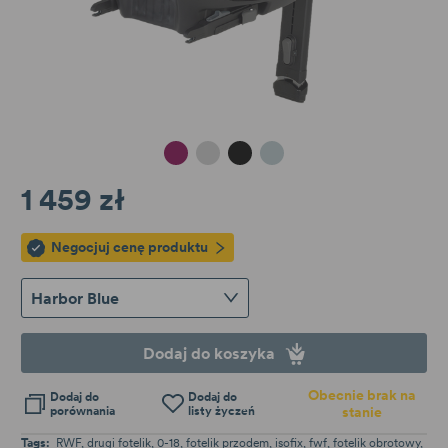
Cherry Pearl
Cool Gray
Graphite Black
Harbor Blue
1 459 zł
Negocjuj cenę produktu
Harbor Blue
Dodaj do koszyka
Obecnie brak na
Dodaj do
Dodaj do
porównania
listy życzeń
stanie
Tags:
RWF
drugi fotelik
0-18
fotelik przodem
isofix
fwf
fotelik obrotowy