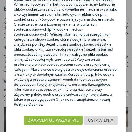
W ramach cookies marketingowych wydzieliliśmy kategorię
EASY SPIN 360°
plików cookie związanych z wyświetlaniem reklam w związku
z korzystaniem ze stron internetowych (reklamowe pliki
System ułatwia wkładanie dziecka do fotelika i zapinanie wewnętrznymi
cookie) oraz plików cookie pozwalających na docieranie do
pasami. Wystarczy nacisnąć przycisk do zmiany pozycji i obrócić fotelik
Ciebie ze spersonalizowaną reklamą w portalach
do siebie: jest łatwo dostępny i komfortowy w użyciu EASY SPIN 360°
społecznościowych (pliki cookie mediów
umożliwia również szybką zmianę ustawienia fotelika (RWF i FWF) bez
społecznościowych). Więcej informacji o poszczególnych
konieczności demontażu.
kategoriach plików cookie, które stosujemy w serwisie,
znajdziesz poniżej. Jeżeli chcesz zaakceptować wszystkie
4 pozycje jazdy
pliki cookie, kliknij „Zaakceptuj wszystkie”. Jeżeli natomiast
chcesz, żebyśmy stosowali tylko niezbędne pliki cookie,
Dzięki funkcji RECLINING można łatwo wyregulować kąt nachylenia
kliknij „Zaakceptuj wybrane i zapisz”. Aby zmieniać
fotelika przy pomocy jednej ręki. Dzięki dostosowaniu pozycji fotelika nie
preferencje plików cookie, przesuń suwak przy wybranej
tylko zwiększasz komfort jazdy, ale także zapewniasz bezpieczeństwo na
kategorii. Masz prawo do wglądu w swoje ustawienia oraz do
wypadek zderzenia.
ich zmiany w dowolnym czasie. Korzystanie z plików cookie
wiąże się z przetwarzaniem Twoich danych osobowych
Wentylowana skorupa
dotyczących Twojej aktywności w serwisie. Szczegółowe
informacje o sposobie, w jaki my oraz nasi partnerzy
Fotelik I-GUARD PRO ma specjalne otwory w skorupie, które zapewniają
używamy plików cookie oraz przetwarzamy Twoje dane, a
odpowiednią wentylację. W połączeniu z przewiewnym materiałem
także o przysługujących Ci prawach, znajdziesz w naszej
siedziska skutecznie odprowadzają wilgoć podczas jazdy w upalne dni.
Polityce Cookies.
ZAAKCEPTUJ WSZYSTKIE
USTAWIENIA