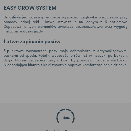
EASY GROW SYSTEM
Umożliwia jednoczesną regulację wysokości zagłówka oraz pasów przy
pomocy jednej ręki - łatwo ustawisz je na jednym z 6 poziomów.
Dopasowanie tych elementów zwiększa bezpieczeństwo oraz wygodę
malucha podczas jazdy.
Łatwe zapinanie pasów
5-punktowe wewnętrzne pasy mają ochraniacze z antypoślizgowymi
paskami od spodu. Fotelik wyposażono również w haczyki po bokach,
dzięki którym zaczepisz pasy o boki, by posadzić malca w siedzisku.
Nieopadająca klamra z kolei znacznie poprawi komfort zapinania dziecka.