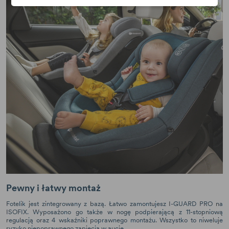
Pewny i łatwy montaż
Fotelik jest zintegrowany z bazą. Łatwo zamontujesz I-GUARD PRO na
ISOFIX. Wyposażono go także w nogę podpierającą z 11-stopniową
regulacją oraz 4 wskaźniki poprawnego montażu. Wszystko to niweluje
ryzyko niepoprawnego zapięcia w aucie.