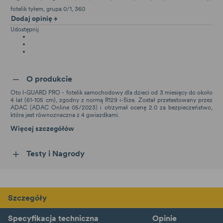
fotelik tyłem
grupa 0/1
360
Dodaj opinię +
Udostępnij
O produkcie
Oto I-GUARD PRO - fotelik samochodowy dla dzieci od 3 miesięcy do około
4 lat (61-105 cm), zgodny z normą R129 i-Size. Został przetestowany przez
ADAC (ADAC Online 05/2023) i otrzymał ocenę 2.0 za bezpieczeństwo,
która jest równoznaczna z 4 gwiazdkami.
Więcej szczegółów
Testy i Nagrody
Szczegóły
Specyfikacja techniczna
Opinie