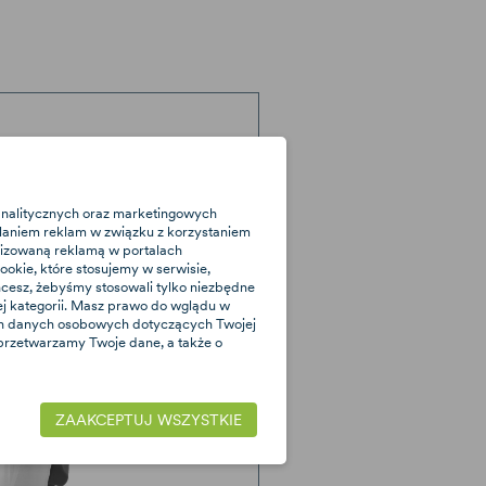
a lato
 analitycznych oraz marketingowych
laniem reklam w związku z korzystaniem
alizowaną reklamą w portalach
okie, które stosujemy w serwisie,
 chcesz, żebyśmy stosowali tylko niezbędne
nej kategorii. Masz prawo do wglądu w
ich danych osobowych dotyczących Twojej
 przetwarzamy Twoje dane, a także o
ZAAKCEPTUJ WSZYSTKIE