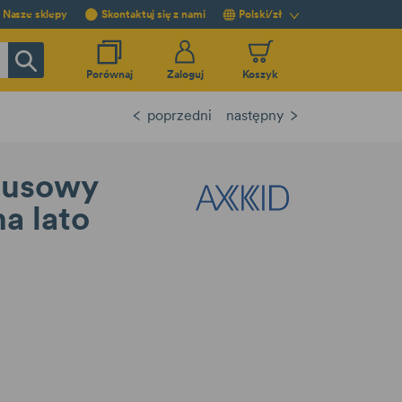
Nasze sklepy
Skontaktuj się z nami
Polski/zł
Porównaj
Zaloguj
Koszyk
poprzedni
następny
busowy
a lato