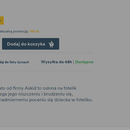
 aktualną promocją:
149 zł
Dodaj do koszyka
Wysyłka do 48h
Dostępne
aj do listy życzeń
 od firmy Axkid to osłona na fotelik
a jego niszczeniu i brudzeniu się,
nadmiernemu poceniu się dziecka w foteliku.