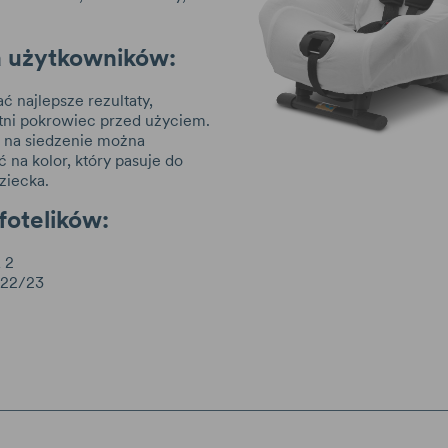
a użytkowników:
ć najlepsze rezultaty,
tni pokrowiec przed użyciem.
 na siedzenie można
 na kolor, który pasuje do
ziecka.
fotelików:
 2
022/23