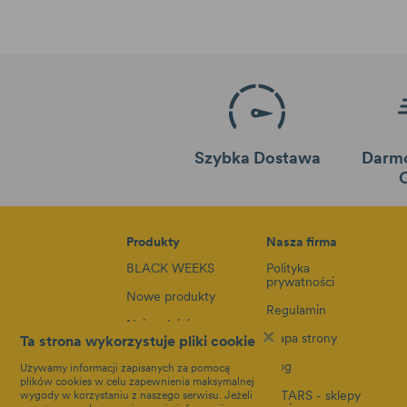
Szybka Dostawa
Darm
Produkty
Nasza firma
BLACK WEEKS
Polityka
prywatności
Nowe produkty
Regulamin
Najczęściej
×
kupowane
Mapa strony
Ta strona wykorzystuje pliki cookie
Foteliki
Blog
Używamy informacji zapisanych za pomocą
plików cookies w celu zapewnienia maksymalnej
Akcesoria
8STARS - sklepy
wygody w korzystaniu z naszego serwisu. Jeżeli