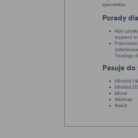
spandeksu
Porady dl
Aby uzyska
wypierz le
Pokrowiec
zafarbować
Twojego d
Pasuje do 
Minikid 1 &
Minikid 2
Move
Wolmax
Rekid