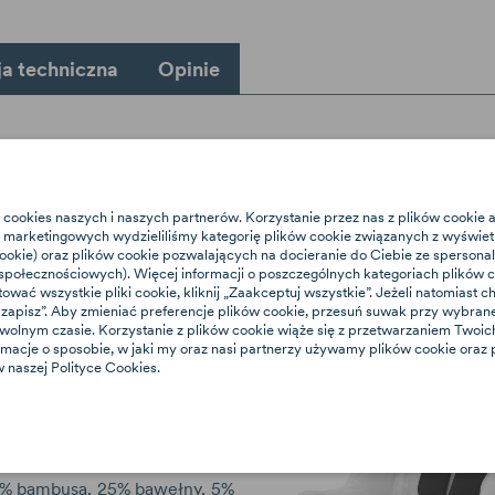
ja techniczna
Opinie
 - bambusowy pokrowiec n
 cookies naszych i naszych partnerów. Korzystanie przez nas z plików cookie
marketingowych wydzieliliśmy kategorię plików cookie związanych z wyświet
krowiec na lato od firmy
cookie) oraz plików cookie pozwalających na docieranie do Ciebie ze sperson
a na fotelik samochodowy,
połecznościowych). Więcej informacji o poszczególnych kategoriach plików co
 jego niszczeniu i brudzeniu
tować wszystkie pliki cookie, kliknij „Zaakceptuj wszystkie”. Jeżeli natomiast
nie zapobiegając nadmiernemu
e i zapisz”. Aby zmieniać preferencje plików cookie, przesuń suwak przy wybra
owolnym czasie. Korzystanie z plików cookie wiąże się z przetwarzaniem Two
iecka w foteliku. Pokrowiec
rmacje o sposobie, w jaki my oraz nasi partnerzy używamy plików cookie oraz
z ekologicznych materiałów,
 naszej Polityce Cookies.
wietnie utrzymuje ciepło z
ucha. Mocuje się go na
ym foteliku po przez
jego korpus.
% bambusa, 25% bawełny, 5%