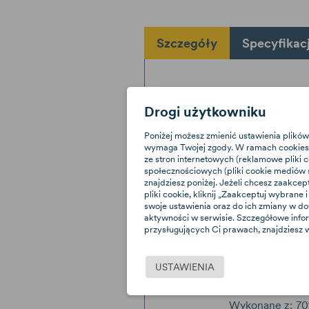
Szczegóły
Specyfikac
Axkid
Drogi użytkowniku
Poniżej możesz zmienić ustawienia plików
wymaga Twojej zgody. W ramach cookies 
Bambusowy po
ze stron internetowych (reklamowe pliki 
Axkid
to osłon
społecznościowych (pliki cookie mediów s
która zapobiega
znajdziesz poniżej. Jeżeli chcesz zaakcep
się, jednocześ
pliki cookie, kliknij „Zaakceptuj wybran
swoje ustawienia oraz do ich zmiany w d
poceniu się dz
aktywności w serwisie. Szczegółowe info
wykonany jest 
przysługujących Ci prawach, znajdziesz w
dzięki czemu ś
dala od mal
zamontowan
USTAWIENIA
naciągnięcie na 
Wykonane z: 70