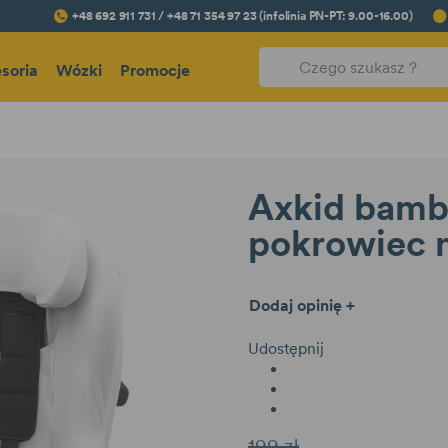
+48 692 911 731 / +48 71 354 97 23 (infolinia PN-PT: 9.00-16.00)
soria
Wózki
Promocje
Axkid bam
pokrowiec n
Dodaj opinię +
Udostępnij
199 zł