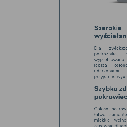
Szerok
wyściełan
Dla zwiększ
podróżnika, 
wyprofilowane
lepszą osło
uderzeniami
przyjemne wyci
Szybko z
pokrowie
Całość pokrow
łatwo zamont
miękkie i wolne
zapewnią długo