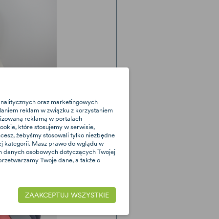
 ISOFIX
 analitycznych oraz marketingowych
laniem reklam w związku z korzystaniem
alizowaną reklamą w portalach
egóły, które
okie, które stosujemy w serwisie,
ennej obsłudze.
 chcesz, żebyśmy stosowali tylko niezbędne
nej kategorii. Masz prawo do wglądu w
śmy system
ich danych osobowych dotyczących Twojej
, za pomocą
 przetwarzamy Twoje dane, a także o
kowanych
 dodatkową
ZAAKCEPTUJ WSZYSTKIE