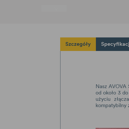
Szczegóły
Specyfikac
Nasz AVOVA ST
od około 3 do
użyciu złącz
kompatybilny 