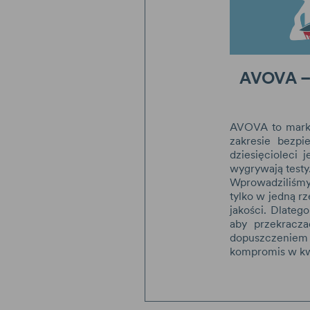
AVOVA 
AVOVA to marka
zakresie bezp
dziesięcioleci
wygrywają testy
Wprowadziliśmy 
tylko w jedną r
jakości. Dlateg
aby przekracza
dopuszczeniem 
kompromis w kw