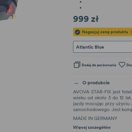
999 zł
Negocjuj cenę produktu
Atlantic Blue
Dodaj do porównania
Dod
O produkcie
AVOVA STAR-FIX jest fotel
wieku od około 3 do 12 l
jazdy mocując przy użyciu 
samochodowego. Jest kompa
MADE IN GERMANY
Więcej szczegółów