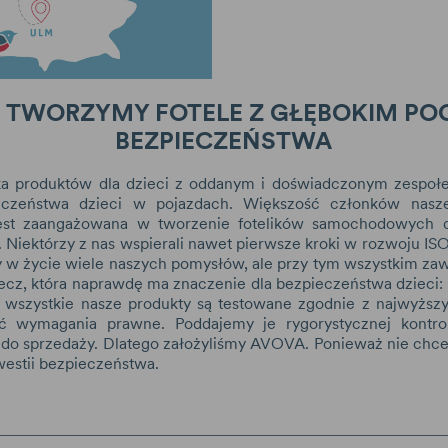
– TWORZYMY FOTELE Z GŁĘBOKIM PO
BEZPIECZEŃSTWA
 produktów dla dzieci z oddanym i doświadczonym zespo
ieczeństwa dzieci w pojazdach. Większość członków nasz
 jest zaangażowana w tworzenie fotelików samochodowych dl
. Niektórzy z nas wspierali nawet pierwsze kroki w rozwoju ISO
w życie wiele naszych pomysłów, ale przy tym wszystkim za
zecz, która naprawdę ma znaczenie dla bezpieczeństwa dzieci:
o wszystkie nasze produkty są testowane zgodnie z najwyższ
ć wymagania prawne. Poddajemy je rygorystycznej kontrol
do sprzedaży. Dlatego założyliśmy AVOVA. Ponieważ nie chce
estii bezpieczeństwa.