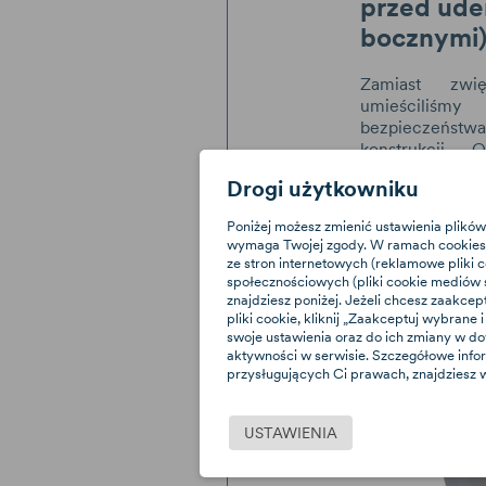
przed ude
bocznymi
Zamiast zwię
umieściliśmy 
bezpieczeńst
konstrukcji.
samochodzie i
Drogi użytkowniku
pasażerom w 
zapewnia lepsz
Poniżej możesz zmienić ustawienia plików
bocznymi.
wymaga Twojej zgody. W ramach cookies 
ze stron internetowych (reklamowe pliki 
społecznościowych (pliki cookie mediów s
znajdziesz poniżej. Jeżeli chcesz zaakcep
pliki cookie, kliknij „Zaakceptuj wybran
swoje ustawienia oraz do ich zmiany w d
aktywności w serwisie. Szczegółowe info
przysługujących Ci prawach, znajdziesz w
USTAWIENIA