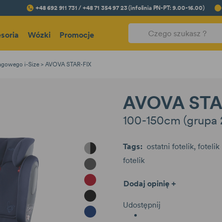
+48 692 911 731 / +48 71 354 97 23 (infolinia PN-PT: 9.00-16.00)
soria
Wózki
Promocje
wagowego i-Size
AVOVA STAR-FIX
AVOVA STA
100-150cm (grupa 
Tags:
ostatni fotelik
foteli
Grey Black
fotelik
Koala Grey
Maple Red
Dodaj opinię +
Pearl Black
Udostępnij
Atlantic Blue