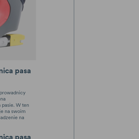
ica pasa
 prowadnicy
ona
 pasie. W ten
je na swoim
wadzenie na
nica pasa