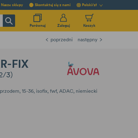
Nasze sklepy
Skontaktuj się z nami
Polski/zł
Porównaj
Zaloguj
Koszyk
poprzedni
następny
R-FIX
2/3)
k przodem
15-36
isofix
fwf
ADAC
niemiecki