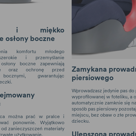
ie i miękko
e osłony boczne
enia komfortu młodego
szerokie i przemyślanie
 osłony boczne zapewniają
Zamykana prowadn
nę oraz ochronę przed
 bocznymi, gwarantując
piersiowego
eczki.
Wprowadzasz jedynie pas do
dejmowany
wyprofilowanej w foteliku, a 
c
automatycznie zamknie się na
sposób pas piersiowy pozosta
miejscu, bez obaw o złe pro
ca można prać w pralce i
dziecku.
ować ponownie. Wyjątkowo
 od zanieczyszczeń materiały
Ulepszona prowad
trwałe użytkowanie.