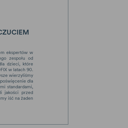
CZUCIEM
łem ekspertów w
ego zespołu od
a dzieci, które
FIX w latach 90.
wsze wierzyliśmy
 poświęcenie dla
ymi standardami,
i jakości przed
my iść na żaden