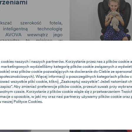
rzeniami
)
kszać szerokość fotela,
inteligentną technologię
wa AVOVA wewnątrz jego
 Oszczędza to miejsce w
 daje większą przestrzeń
pojeździe. Niezmiennie,
ą ochronę przed uderzeniami
ŁATWO, ŁATWIEJ -
 cookies naszych i naszych partnerów. Korzystanie przez nas z plików cookie
marketingowych wydzieliliśmy kategorię plików cookie związanych z wyświet
cookie) oraz plików cookie pozwalających na docieranie do Ciebie ze sperson
Wiemy, że chodzi o małe szcz
połecznościowych). Więcej informacji o poszczególnych kategoriach plików co
mają duże znaczenie w codzi
tować wszystkie pliki cookie, kliknij „Zaakceptuj wszystkie”. Jeżeli natomiast
e i zapisz”. Aby zmieniać preferencje plików cookie, przesuń suwak przy wybra
Właśnie dlatego udoskonalili
owolnym czasie. Korzystanie z plików cookie wiąże się z przetwarzaniem Two
ISOFIX w naszych fotelikach
rmacje o sposobie, w jaki my oraz nasi partnerzy używamy plików cookie oraz
samorozkładających się, blo
 naszej Polityce Cookies.
łączników, które zapewniają
stabilność i bezpieczeństwo.